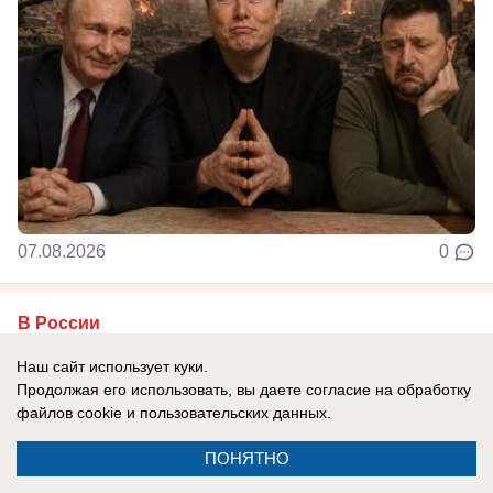
07.08.2026
0
В России
Хотела доказать, что ей все можно: экс-
Наш сайт использует куки.
участница «ДОМа-2» вновь попала под
Продолжая его использовать, вы даете согласие на обработку
арест после голой прогулки
файлов cookie
и пользовательских данных.
На свободе она пробыла всего 10 секунд
ПОНЯТНО