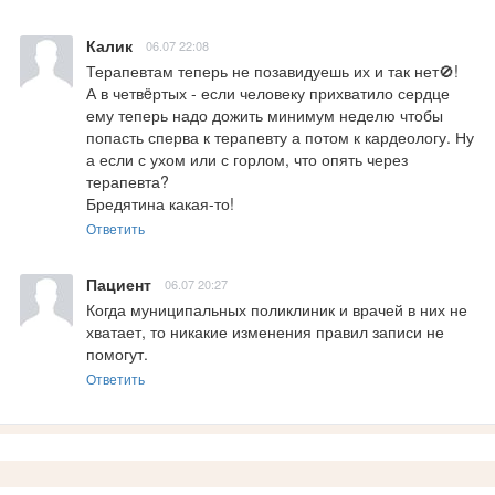
Калик
06.07 22:08
Терапевтам теперь не позавидуешь их и так нет🚫! 

А в четвëртых - если человеку прихватило сердце 
ему теперь надо дожить минимум неделю чтобы 
попасть сперва к терапевту а потом к кардеологу. Ну 
а если с ухом или с горлом, что опять через 
терапевта? 

Бредятина какая-то!
Ответить
Пациент
06.07 20:27
Когда муниципальных поликлиник и врачей в них не 
хватает, то никакие изменения правил записи не 
помогут.
Ответить