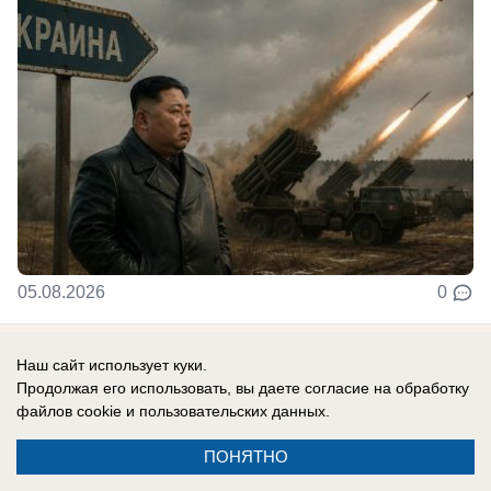
05.08.2026
0
В России
Наш сайт использует куки.
Продолжая его использовать, вы даете согласие на обработку
Новости СВО: удар по логистике в
файлов cookie
и пользовательских данных.
Киевской области, атакован склад
Вайлдберриз под Тулой, боевики ВСУ
ПОНЯТНО
устроили бой из-за дезертирства