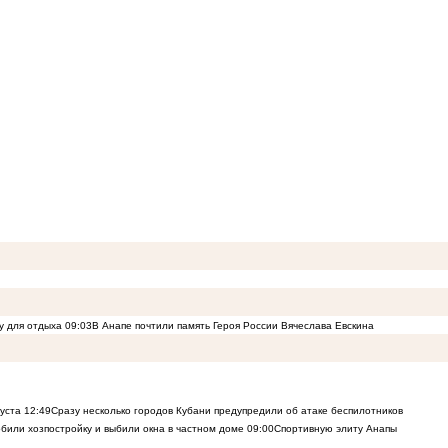
у для отдыха
09:03
В Анапе почтили память Героя России Вячеслава Евскина
густа
12:49
Сразу несколько городов Кубани предупредили об атаке беспилотников
били хозпостройку и выбили окна в частном доме
09:00
Спортивную элиту Анапы