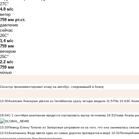
27C°
4.8 м/с
ветер
759 мм рт.ст.
давление
сейчас
26C°
1.4 м/с
759 мм
вечером
25C°
2.2 м/с
759 мм
ночью
Сенатор прокомментировал атаку на автобус, следовавший в Анапу
13:30
Анапские боксерши увезли из Челябинска сразу четыре медали
11:57
На 10 АЗС Анап
18:04
С 1 сентября анапчанам придется сортировать мусор по-новому
16:31
Глава Анапы ра
15:20
Певицу Елену Тополю из Запорожья затравили из-за того, что она занималась сексом
12:01
Анапчанину Феде ввели один из самых дорогих препаратов в мире
10:31
Полицейские
наградили накануне Дня физкультурника