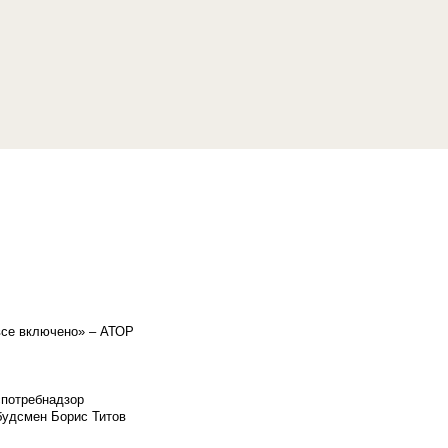
«все включено» – АТОР
спотребнадзор
мбудсмен Борис Титов