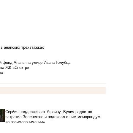
 в анапских трехэтажках
й фонд Анапы на улице Ивана Голубца
йка ЖК «Спектр»
л»
Сербия поддерживает Украину: Вучич радостно
встретил Зеленского и подписал с ним меморандум
«о взаимопонимании»