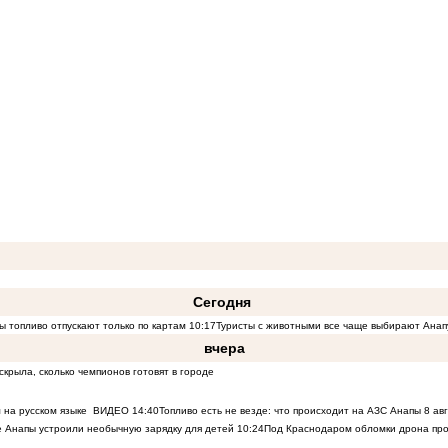
Сегодня
ы топливо отпускают только по картам
10:17
Туристы с животными все чаще выбирают Анап
вчера
скрыла, сколько чемпионов готовят в городе
 на русском языке
ВИДЕО
14:40
Топливо есть не везде: что происходит на АЗС Анапы 8 ав
 Анапы устроили необычную зарядку для детей
10:24
Под Краснодаром обломки дрона про