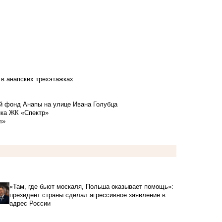
 в анапских трехэтажках
й фонд Анапы на улице Ивана Голубца
йка ЖК «Спектр»
л»
«Там, где бьют москаля, Польша оказывает помощь»:
президент страны сделал агрессивное заявление в
адрес России