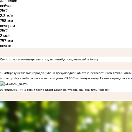
давление
сейчас
25C°
2.2 м/с
758 мм
вечером
25C°
2 м/с
757 мм
ночью
Сенатор прокомментировал атаку на автобус, следовавший в Анапу
12:49
Сразу несколько городов Кубани предупредили об атаке беспилотников
12:01
Анапчан
хозпостройку и выбили окна в частном доме
09:00
Спортивную элиту Анапы наградили нака
08:50
Ильский НПЗ горит после атаки БПЛА на Кубань: ранены пять человек