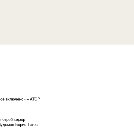
«все включено» – АТОР
спотребнадзор
мбудсмен Борис Титов