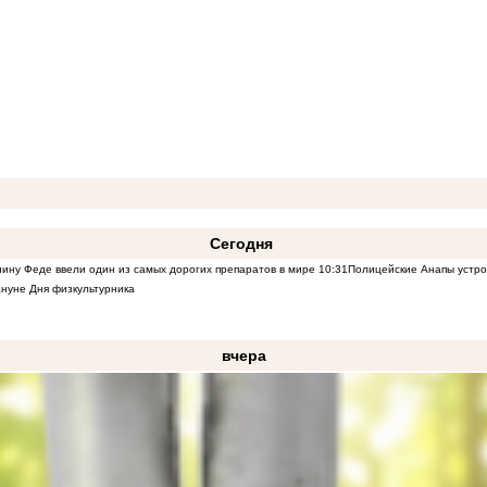
Сегодня
ину Феде ввели один из самых дорогих препаратов в мире
10:31
Полицейские Анапы устро
нуне Дня физкультурника
вчера