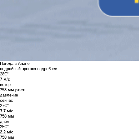
Погода в Анапе
подробный прогноз
подробнее
28C°
7 м/с
ветер
758 мм рт.ст.
давление
сейчас
27C°
3.7 м/с
758 мм
днём
25C°
2.2 м/с
758 мм