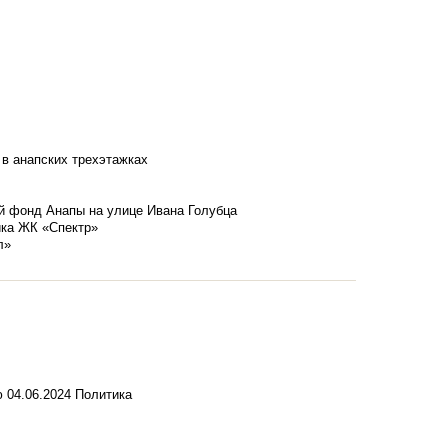
 в анапских трехэтажках
й фонд Анапы на улице Ивана Голубца
йка ЖК «Спектр»
л»
ю
04.06.2024
Политика