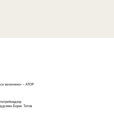
«все включено» – АТОР
спотребнадзор
мбудсмен Борис Титов