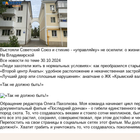
Выстояли Советский Союз и стихию - «управляйку» не осилили: о жизни
На Владимирской
Все новости по теме
30.10.2024
«Люди захотели жить в нормальных условиях»: как преобразился стары
«Второй центр Анапы»: удобное расположение и некачественная застро
«Лучший двор или сплошные нарушения»: анапчане о ЖК «Крымский ва
«Так не должно быть!»
Обращение редактора Олега Пахолкова. Моя команда начинает цикл пе
документальный фильм «Последний дончак» - о гибели единственного м
пород скота. То, что создавалось веками и стоило сотни миллионов, был
кто все это растил, сохранял, совершенствовал, при этом достойно и ч
Перепостить на свои страницы в социальных сетях этот фильм. Мы дол
должно!». Хватит грабить и уничтожать то, что создавалось поколениям