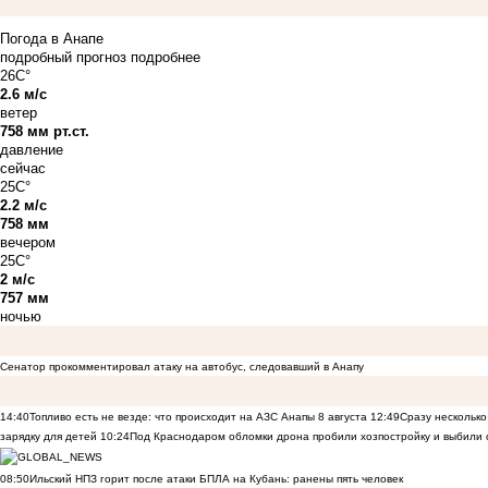
Погода в Анапе
подробный прогноз
подробнее
26C°
2.6 м/с
ветер
758 мм рт.ст.
давление
сейчас
25C°
2.2 м/с
758 мм
вечером
25C°
2 м/с
757 мм
ночью
Сенатор прокомментировал атаку на автобус, следовавший в Анапу
14:40
Топливо есть не везде: что происходит на АЗС Анапы 8 августа
12:49
Сразу несколько
зарядку для детей
10:24
Под Краснодаром обломки дрона пробили хозпостройку и выбили 
08:50
Ильский НПЗ горит после атаки БПЛА на Кубань: ранены пять человек