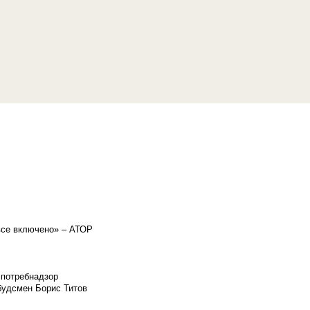
«все включено» – АТОР
спотребнадзор
мбудсмен Борис Титов