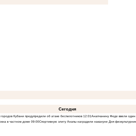
Сегодня
 городов Кубани предупредили об атаке беспилотников
12:01
Анапчанину Феде ввели один 
окна в частном доме
09:00
Спортивную элиту Анапы наградили накануне Дня физкультурни