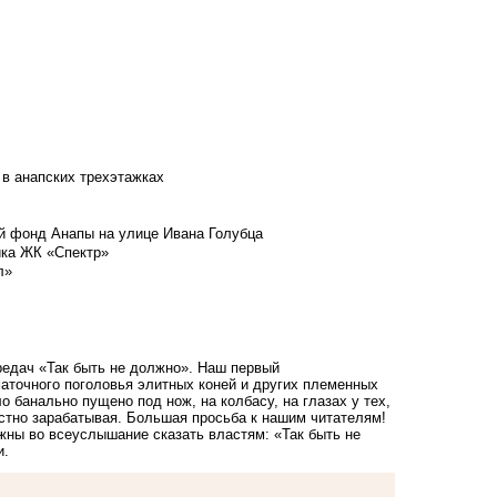
 в анапских трехэтажках
й фонд Анапы на улице Ивана Голубца
йка ЖК «Спектр»
л»
редач «Так быть не должно». Наш первый
аточного поголовья элитных коней и других племенных
о банально пущено под нож, на колбасу, на глазах у тех,
естно зарабатывая. Большая просьба к нашим читателям!
жны во всеуслышание сказать властям: «Так быть не
и.