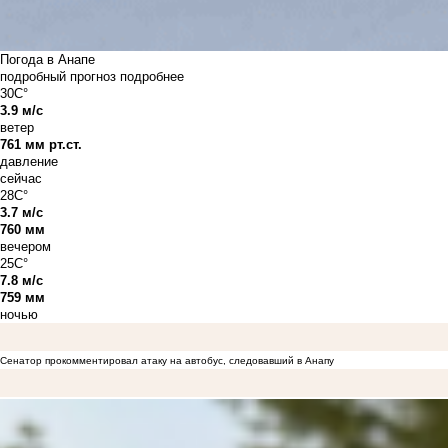
Погода в Анапе
подробный прогноз
подробнее
30C°
3.9 м/с
ветер
761 мм рт.ст.
давление
сейчас
28C°
3.7 м/с
760 мм
вечером
25C°
7.8 м/с
759 мм
ночью
Сенатор прокомментировал атаку на автобус, следовавший в Анапу