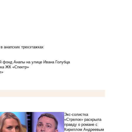
 в анапских трехэтажках
й фонд Анапы на улице Ивана Голубца
йка ЖК «Спектр»
л»
Экс-солистка
«Стрелок» раскрыла
правду о романе с
Кириллом Андреевым