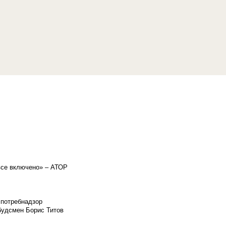
«все включено» – АТОР
спотребнадзор
мбудсмен Борис Титов