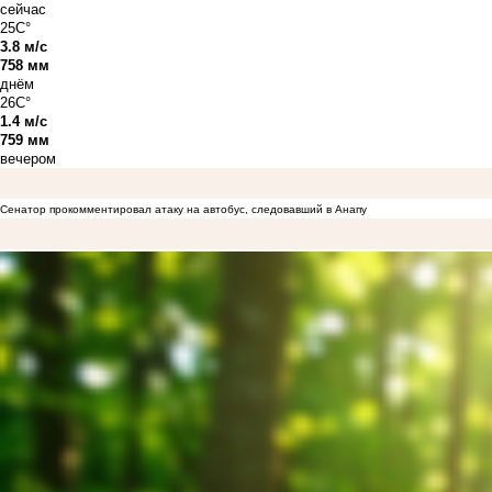
сейчас
25C°
3.8 м/с
758 мм
днём
26C°
1.4 м/с
759 мм
вечером
Сенатор прокомментировал атаку на автобус, следовавший в Анапу