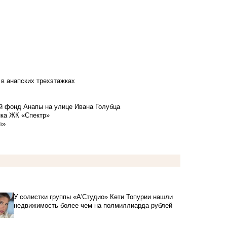
 в анапских трехэтажках
й фонд Анапы на улице Ивана Голубца
йка ЖК «Спектр»
л»
У солистки группы «А'Студио» Кети Топурии нашли
недвижимость более чем на полмиллиарда рублей