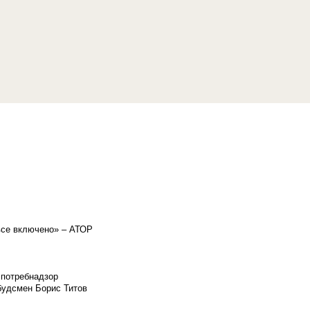
«все включено» – АТОР
спотребнадзор
мбудсмен Борис Титов