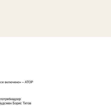
«все включено» – АТОР
спотребнадзор
мбудсмен Борис Титов