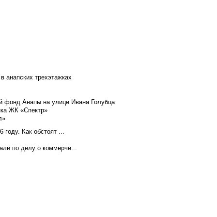
 в анапских трехэтажках
й фонд Анапы на улице Ивана Голубца
йка ЖК «Спектр»
л»
году. Как обстоят ...
ли по делу о коммерче...