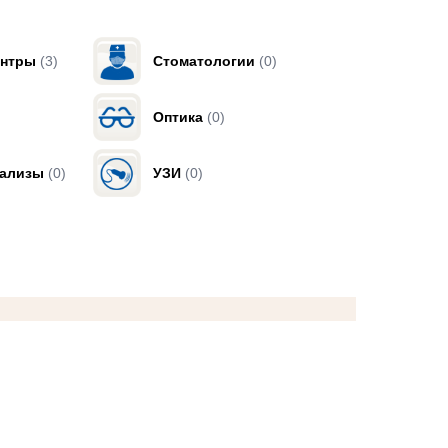
ентры
(3)
Стоматологии
(0)
Оптика
(0)
нализы
(0)
УЗИ
(0)