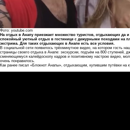
Фото: youtube.com
На отдых в Анапу приезжает множество туристов, отдыхающих да и
спокойный уютный отдых в гостинице с дежурными походами на пля
экстрима. Для таких отдыхающих в Анапе есть все условия.
В социальной сети появилось трёхминутное видео, на котором гость на
страницы своего отдыха в Анапе: экскурсии, подъём на 800 ступеней, д
сменяющемуся калейдоскопу кадров и позитивному настрою видео, моло
очень понравилось.
Как ранее писал «Блокнот Анапы», отдыхающим, купившим путёвки на к