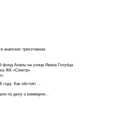
 в анапских трехэтажках
й фонд Анапы на улице Ивана Голубца
йка ЖК «Спектр»
л»
году. Как обстоят ...
ли по делу о коммерче...