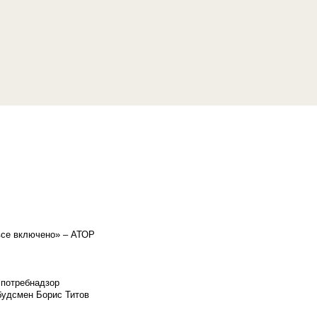
«все включено» – АТОР
спотребнадзор
мбудсмен Борис Титов