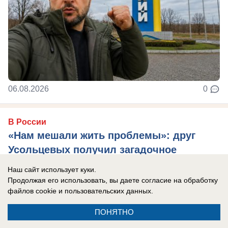
06.08.2026
0
В России
«Нам мешали жить проблемы»: друг
Усольцевых получил загадочное
сообщение от пропавшей семьи
Наш сайт использует куки.
Новая тайна Усольцевых: послание пришло
Продолжая его использовать, вы даете согласие на обработку
файлов cookie
и пользовательских данных.
спустя 10 месяцев после исчезновения.
ПОНЯТНО