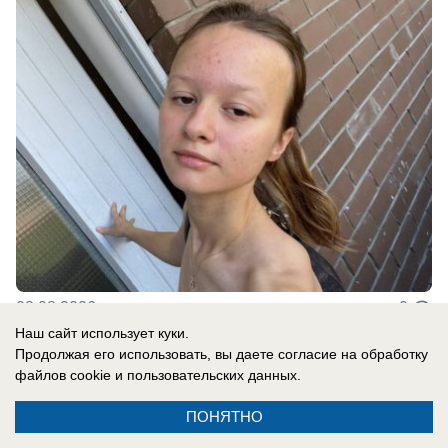
08.08.2026
0
Наш сайт использует куки.
Продолжая его использовать, вы даете согласие на обработку
В России
файлов cookie
и пользовательских данных.
«Это рассчитано на мирных людей»: ВСУ
ПОНЯТНО
маскируют взрывные устройства под