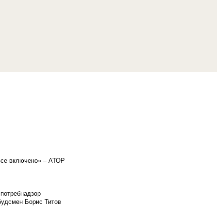
«все включено» – АТОР
спотребнадзор
мбудсмен Борис Титов