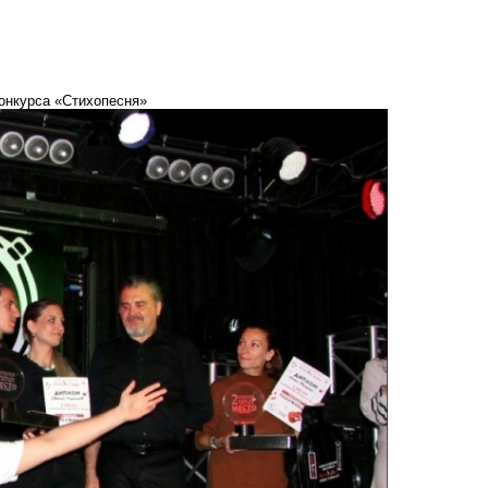
онкурса «Стихопесня»