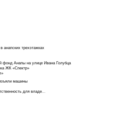
 в анапских трехэтажках
й фонд Анапы на улице Ивана Голубца
йка ЖК «Спектр»
л»
 изъяли машины
тственность для владе...