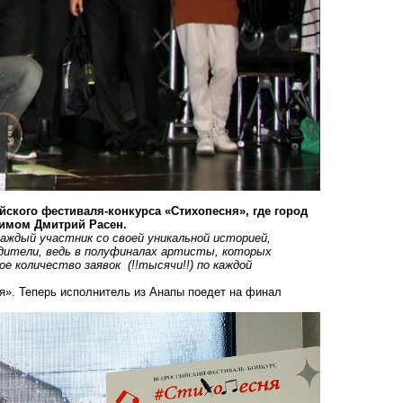
ского фестиваля-конкурса «Стихопесня», где город
имом Дмитрий Расен.
Каждый участник со своей уникальной историей,
едители, ведь в полуфиналах артисты, которых
 количество заявок ️ (!!тысячи!!)️ по каждой
я». Теперь исполнитель из Анапы поедет на финал