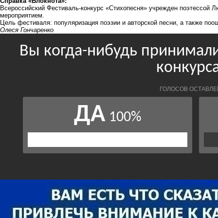
Справка «Блокнота»:
Всероссийский Фестиваль-конкурс «Стихопесня» учрежден поэтессой 
мероприятием.
Цель фестиваля: популяризация поэзии и авторской песни, а также поо
Олеся Гончаренко