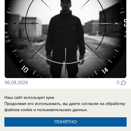
06.08.2026
0
Наш сайт использует куки.
В России
Продолжая его использовать, вы даете согласие на обработку
До них начало доходить: отставной
файлов cookie
и пользовательских данных.
главком ВСУ Залужный признал полное
ПОНЯТНО
поражение Украины перед Россией