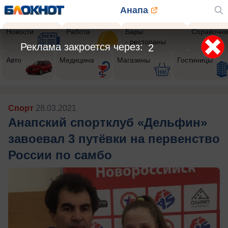
Анапа
Новости
Работа
Бары
Справочни
- рестораны
Авто
Медицина
Магазины
Гостиницы
Спорт
28.03.2021
Анапский спортклуб «Дельфин»
завоевал 3 путёвки на первенство
России по самбо