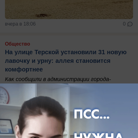
вчера в 18:06
0
Общество
На улице Терской установили 31 новую
лавочку и урну: аллея становится
комфортнее
Как сообщили в администрации города-
курорта, благоустройство улицы Терской
продолжается. На пешеходной аллее
установили 31 комплект новых лавочек и урн.
Мебель сделана из современного
антивандального материала, который не
боится ни солнца, ни дождя, ни времени.