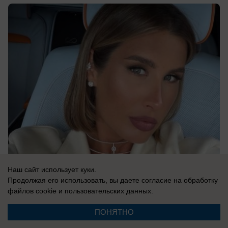
Наш сайт использует куки.
07.08.2026
0
Продолжая его использовать, вы даете согласие на обработку
файлов cookie
и пользовательских данных.
В России
ПОНЯТНО
«Там, где бьют москаля, Польша