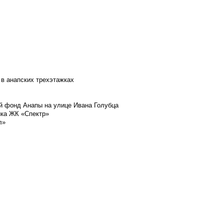
 в анапских трехэтажках
й фонд Анапы на улице Ивана Голубца
йка ЖК «Спектр»
л»