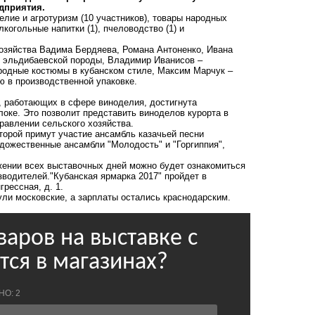
едприятия.
лие и агротуризм (10 участников), товары народных
лкогольные напитки (1), пчеловодство (1) и
хозяйства Вадима Бердяева, Романа Антоненко, Ивана
т эльдибаевской породы, Владимир Иванисов –
родные костюмы в кубанском стиле, Максим Марчук –
ю в производственной упаковке.
, работающих в сфере виноделия, достигнута
локе. Это позволит представить виноделов курорта в
равлении сельского хозяйства.
оторой примут участие ансамбль казачьей песни
дожественные ансамбли "Молодость" и "Горгиппия",
яжении всех выставочных дней можно будет ознакомиться
водителей."Кубанская ярмарка 2017" пройдет в
грессная, д. 1.
ли московские, а зарплаты остались краснодарским.