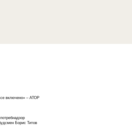
«все включено» – АТОР
спотребнадзор
мбудсмен Борис Титов