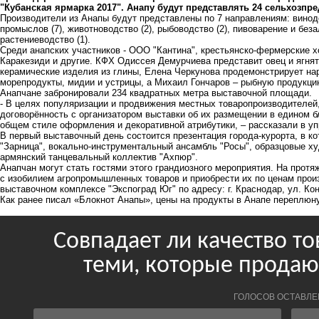
"Кубанская ярмарка 2017". Анапу будут представлять 24 сельхозпр
Производители из Анапы будут представлены по 7 направлениям: виноде
промыслов (7), животноводство (2), рыбоводство (2), пивоварение и беза
растениеводство (1).
Среди анапских участников - ООО "Кантина", крестьянско-фермерские 
Каракезиди и другие. КФХ Одиссея Демурчиева представит овец и ягня
керамические изделия из глины, Елена Черкунова продемонстрирует на
морепродукты, мидии и устрицы, а Михаил Гончаров – рыбную продукци
Анапчане забронировали 234 квадратных метра выставочной площади.
- В целях популяризации и продвижения местных товаропроизводителей
договорённость с организатором выставки об их размещении в едином б
общем стиле оформления и декоративной атрибутики, – рассказали в уп
В первый выставочный день состоится презентация города-курорта, в к
"Зарница", вокально-инструментальный ансамбль "Росы", образцовые ху
армянский танцевальный коллектив "Ахпюр".
Анапчан могут стать гостями этого грандиозного мероприятия. На прот
с изобилием агропромышленных товаров и приобрести их по ценам произ
выставочном комплексе "Экспоград Юг" по адресу: г. Краснодар, ул. Кон
Как ранее писал «Блокнот Анапы»,
цены
на продукты в Анапе переплюну