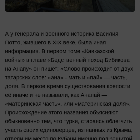
А у генерала и военного историка Василия
Потто, жившего в XIX веке, была иная
информация. В первом томе «Кавказской
войны» в главе «Бедственный поход Бибикова
на Анапу» он пишет: «Слово происходит от двух
татарских слов: «ана» - мать и «пай» — часть,
доля. В первое время существования крепости
её иначе и не называли, как Анапай —
«материнская часть», или «материнская доля».
Происхождение этого названия объясняют
обыкновенно тем, что турки, стараясь облегчить
участь своих единоверцев, изгнанных из Крыма,
отвели им место по Кубани именно под защитой