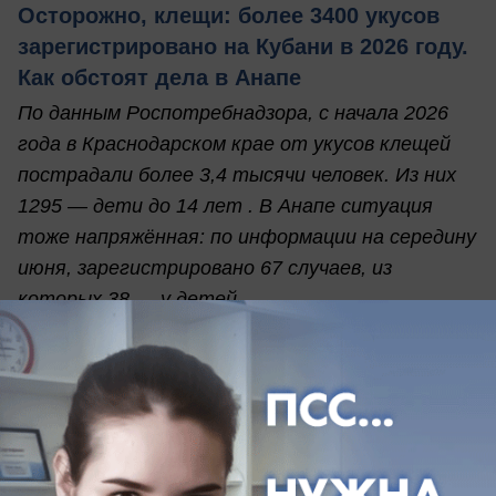
Осторожно, клещи: более 3400 укусов
зарегистрировано на Кубани в 2026 году.
Как обстоят дела в Анапе
По данным Роспотребнадзора, с начала 2026
года в Краснодарском крае от укусов клещей
пострадали более 3,4 тысячи человек. Из них
1295 — дети до 14 лет . В Анапе ситуация
тоже напряжённая: по информации на середину
июня, зарегистрировано 67 случаев, из
которых 38 — у детей.