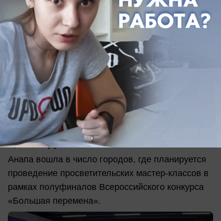
вчера в 21:00
0
Общество
Анапа вошла в федеральную закупку на
8,5 млн рублей
Анапа вошла в число городов, где планируется
проведение просветительских мастер-классов в
рамках полуфиналов Всероссийского конкурса
«Большая перемена».