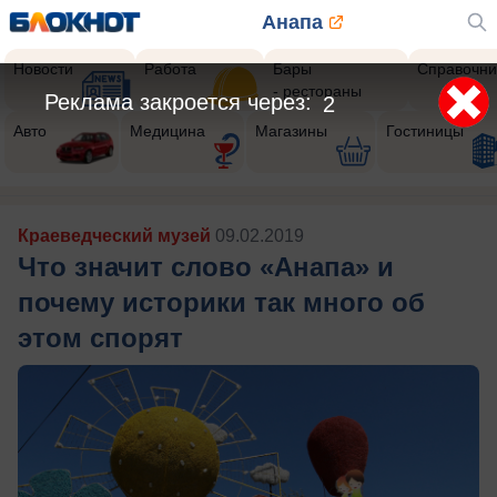
Анапа
Новости
Работа
Бары
Справочни
- рестораны
Авто
Медицина
Магазины
Гостиницы
Краеведческий музей
09.02.2019
Что значит слово «Анапа» и
почему историки так много об
этом спорят