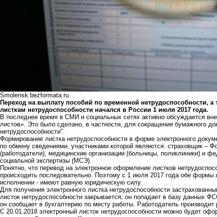
Smolensk.bezformata.ru
Переход на выплату пособий по временной нетрудоспособности, а 
листкам нетрудоспособности
начался в России 1 июля 2017 года.
В последнее время в СМИ и социальных сетях активно обсуждается вн
листов». Это было сделано, в частности, для сокращения бумажного док
нетрудоспособности".
Формирование листка нетрудоспособности в форме электронного докум
по обмену сведениями, участниками которой являются: страховщик – Ф
(работодатели), медицинские организации (больницы, поликлиники) и ф
социальной экспертизы (МСЭ).
Понятно, что перевод на электронное оформление листков нетрудоспос
происходить последовательно. Поэтому с 1 июля 2017 года обе формы 
исполнении - имеют равную юридическую силу.
Для получения электронного листка нетрудоспособности застрахованны
листок нетрудоспособности закрывается, он попадает в базу данных ФС
он сообщает в бухгалтерию по месту работы. Работодатель производит 
С 20.01.2018 электронный листок нетрудоспособности можно будет офо