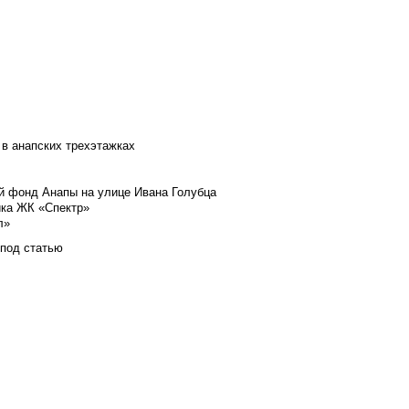
 в анапских трехэтажках
й фонд Анапы на улице Ивана Голубца
йка ЖК «Спектр»
л»
 под статью