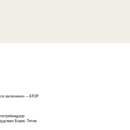
«все включено» – АТОР
спотребнадзор
мбудсмен Борис Титов