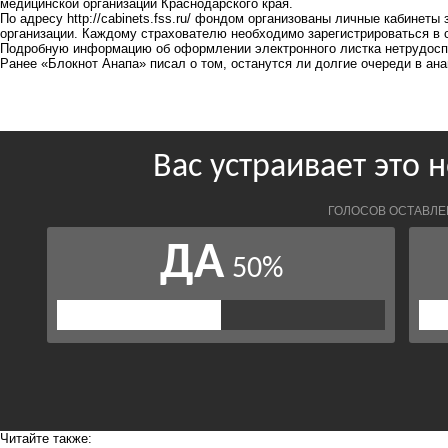
медицинской организации Краснодарского края.
По адресу
http://cabinets.fss.ru/
фондом организованы личные кабинеты з
организации. Каждому страхователю необходимо зарегистрироваться в 
Подробную информацию об оформлении электронного листка нетрудосп
Ранее «Блокнот Анапа» писал о том, останутся ли
долгие очереди в ан
Читайте также: