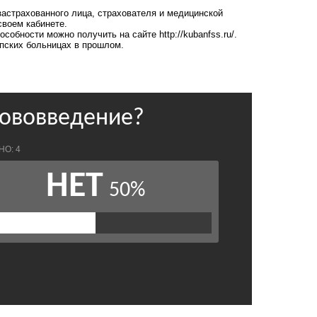
астрахованного лица, страхователя и медицинской
своем кабинете.
особности можно получить на сайте
http://kubanfss.ru/
.
апских больницах
в прошлом.