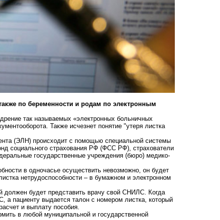
также по беременности и родам по
электронным
едрение так называемых «электронных больничных
ументооборота. Также исчезнет понятие "утеря листка
ента (ЭЛН) происходит с помощью специальной системы
онд социального страхования РФ (ФСС РФ), страхователи
едеральные государственные учреждения (бюро) медико-
обности в одночасье осуществить невозможно, он будет
листка нетрудоспособности – в бумажном и электронном
й должен будет представить врачу свой СНИЛС. Когда
С, а пациенту выдается талон с номером листка, который
расчет и выплату пособия.
рмить в любой муниципальной и государственной