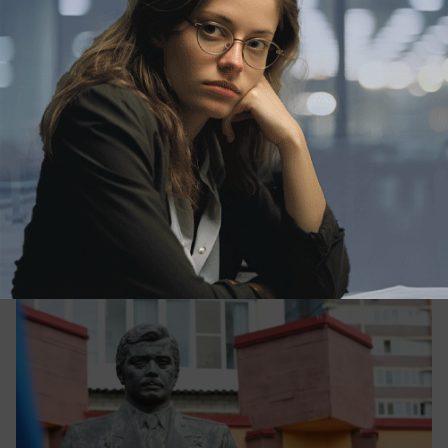
сегодня в 10:17
1
Общество
В Анапе почтили память Героя России
Вячеслава Евскина
В Анапе прошла памятная акция, посвященная
30-й годовщине со дня гибели майора ФСБ
Вячеслава Евскина.