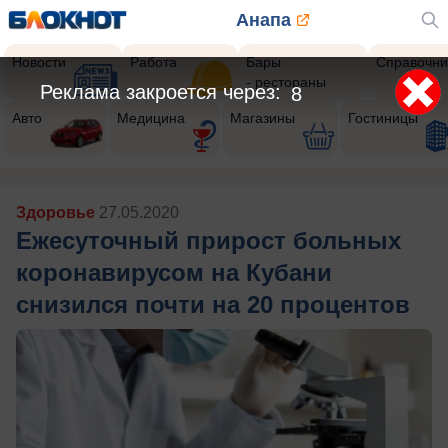
Анапа
Новости
Работа
Бары
Справочни
- рестораны
Реклама закроется через:
5
Авто
Медицина
Магазины
Гостиницы
Здоровье
27.05.2020
Ежесуточный прирост больных
коронавирусом на Кубани
снизился почти на 20 процентов