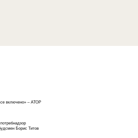
«все включено» – АТОР
спотребнадзор
мбудсмен Борис Титов