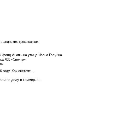
 в анапских трехэтажках
й фонд Анапы на улице Ивана Голубца
йка ЖК «Спектр»
л»
году. Как обстоят ...
ли по делу о коммерче...