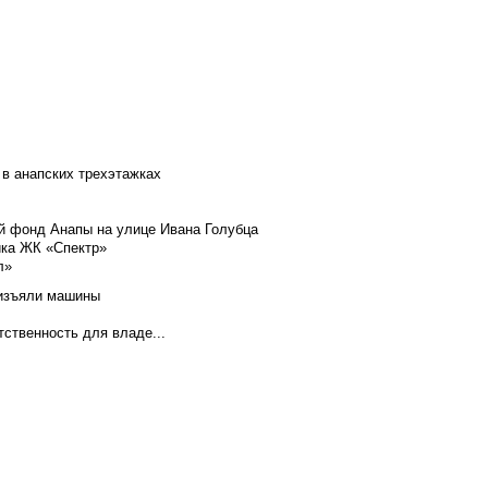
 в анапских трехэтажках
й фонд Анапы на улице Ивана Голубца
йка ЖК «Спектр»
л»
 изъяли машины
тственность для владе...