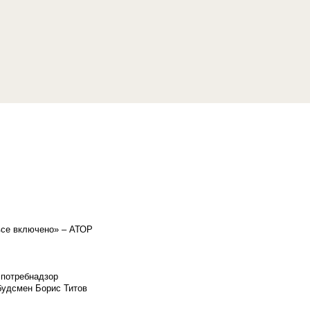
«все включено» – АТОР
спотребнадзор
мбудсмен Борис Титов