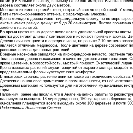
на метр и больше в высоту, в ширину на 20 сантиметров. Высота колебл
дерева составляет около двух метров.
Многолетник имеет прямой ствол, покрытый светло-серой корой. У молод
Ветви темно-коричневого оттенка, с характерным блеском.
Крона молодого дерева имеет пирамидальную форму, но по мере взрос
листья имеют разную длину: от 9 до 20 сантиметров. Листва пронизана 
зелёного на золотой.
Во время цветения на дереве появляются удивительной красоты цветы
цветки достигают длины 7 сантиметров и источают приятный аромат. Ц
Дерево начинает цвести в середине июня, не раньше 7-10 летнего возра
является отличным медоносом. После цветения на дереве созревают п
рассыпая семена для новых растений.
Вредные насекомые заводятся на лириодендроне нечасто, растение так
Тюльпановое дерево высаживают в качестве декоративного растения. О
яркое цветение, морозостойкость, быстрый прирост. Экзотический лиран
Крона взрослых растений служит защитой от жаркого солнца, создаёт те
представителями флоры чувствует себя комфортно.
В некоторых странах, растение ценится также за технические свойства.
Древесина нашла своё применение в промышленности, из неё изготовля
Древесный материал используется для изготовления музыкальных инстр
тары.
Напомним, ранее мы
писали
, что в Анапе начались работы по реконстр
планируется высадить 18 лириодендронов, 150 кустарников бересклета,
обновления планируется всего высадить около 100 деревьев и почти 500
Подготовила Анастасия Смелая