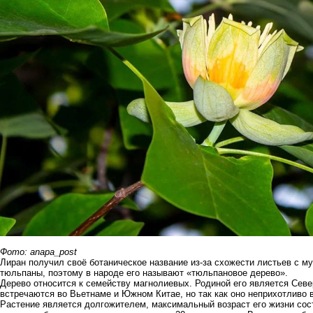
Фото: anapa_post
Лиран получил своё ботаническое название из-за схожести листьев с м
тюльпаны, поэтому в народе его называют «тюльпановое дерево».
Дерево относится к семейству магнолиевых. Родиной его является Севе
встречаются во Вьетнаме и Южном Китае, но так как оно неприхотливо в
Растение является долгожителем, максимальный возраст его жизни сост