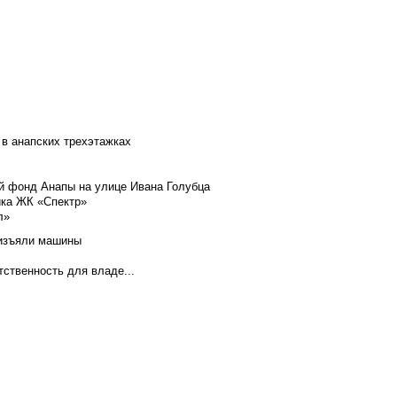
 в анапских трехэтажках
й фонд Анапы на улице Ивана Голубца
йка ЖК «Спектр»
л»
 изъяли машины
тственность для владе...