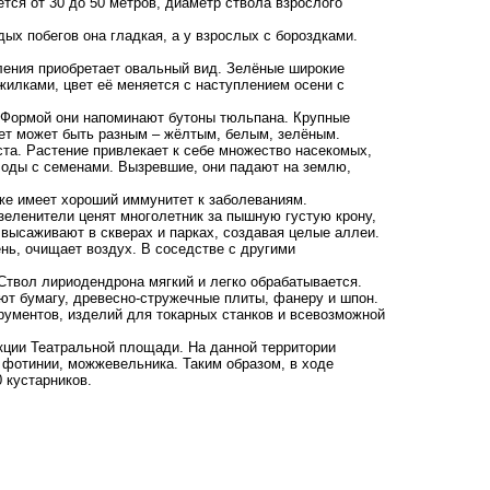
ется от 30 до 50 метров, диаметр ствола взрослого
ых побегов она гладкая, а у взрослых с бороздками.
ления приобретает овальный вид. Зелёные широкие
жилками, цвет её меняется с наступлением осени с
. Формой они напоминают бутоны тюльпана. Крупные
вет может быть разным – жёлтым, белым, зелёным.
ста. Растение привлекает к себе множество насекомых,
лоды с семенами. Вызревшие, они падают на землю,
же имеет хороший иммунитет к заболеваниям.
зеленители ценят многолетник за пышную густую крону,
 высаживают в скверах и парках, создавая целые аллеи.
нь, очищает воздух. В соседстве с другими
 Ствол лириодендрона мягкий и легко обрабатывается.
ют бумагу, древесно-стружечные плиты, фанеру и шпон.
ументов, изделий для токарных станков и всевозможной
укции Театральной площади. На данной территории
 фотинии, можжевельника. Таким образом, в ходе
 кустарников.