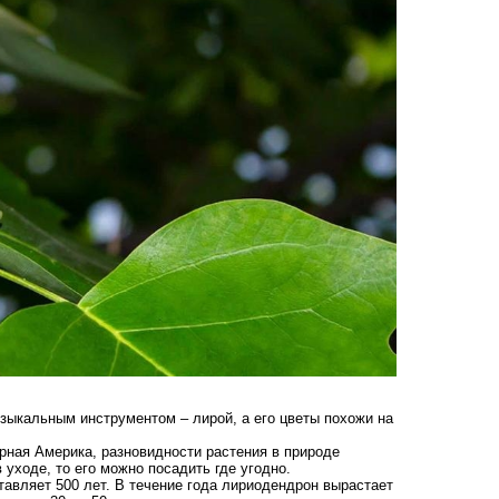
узыкальным инструментом – лирой, а его цветы похожи на
рная Америка, разновидности растения в природе
 уходе, то его можно посадить где угодно.
авляет 500 лет. В течение года лириодендрон вырастает