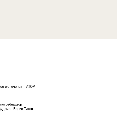
«все включено» – АТОР
спотребнадзор
мбудсмен Борис Титов