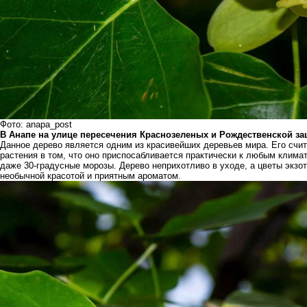
Фото: anapa_post
В Анапе на улице пересечения Краснозеленых и Рождественской за
Данное дерево является одним из красивейших деревьев мира. Его счи
растения в том, что оно приспосабливается практически к любым клима
даже 30-градусные морозы. Дерево неприхотливо в уходе, а цветы экзо
необычной красотой и приятным ароматом.