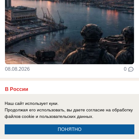
08.08.2026
0
В России
Праздник есть, закона нет: День
Наш сайт использует куки.
физкультурника предложили
Продолжая его использовать, вы даете согласие на обработку
официально узаконить
файлов cookie
и пользовательских данных.
День физкультурника, который уже
ПОНЯТНО
десятилетиями отмечают по всей России,