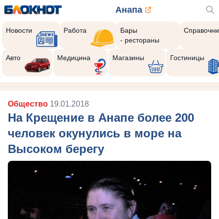
Анапа
Новости
Работа
Бары
Справочни
- рестораны
Авто
Медицина
Магазины
Гостиницы
Общество
19.01.2018
На Крещение в Анапе более 200
человек окунулись в море на
Высоком берегу