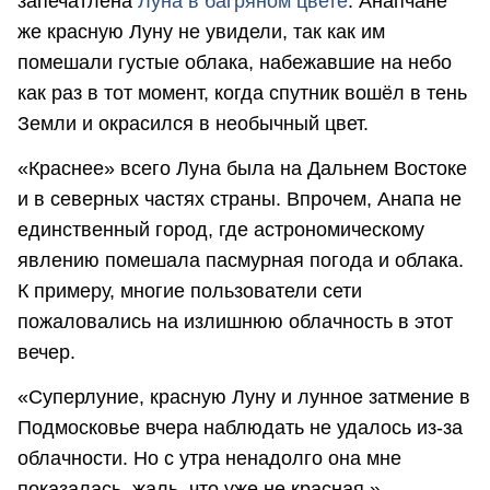
запечатлена
Луна в багряном цвете
. Анапчане
же красную Луну не увидели, так как им
помешали густые облака, набежавшие на небо
как раз в тот момент, когда спутник вошёл в тень
Земли и окрасился в необычный цвет.
«Краснее» всего Луна была на Дальнем Востоке
и в северных частях страны. Впрочем, Анапа не
единственный город, где астрономическому
явлению помешала пасмурная погода и облака.
К примеру, многие пользователи сети
пожаловались на излишнюю облачность в этот
вечер.
«Суперлуние, красную Луну и лунное затмение в
Подмосковье вчера наблюдать не удалось из-за
облачности. Но с утра ненадолго она мне
показалась, жаль, что уже не красная,».