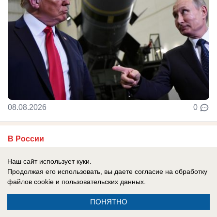
08.08.2026
0
В России
«К чему такие наложившие полные
Наш сайт использует куки.
штаны, вонючие посредники?»: Дмитрий
Продолжая его использовать, вы даете согласие на обработку
Медведев рассказал про «пробный шар»
файлов cookie
и пользовательских данных.
проверки России на прочность
ПОНЯТНО
Ситуация с Грузией показала, какие глупые