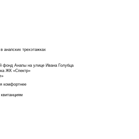
 в анапских трехэтажках
й фонд Анапы на улице Ивана Голубца
йка ЖК «Спектр»
л»
ся комфортнее
 квитанциям