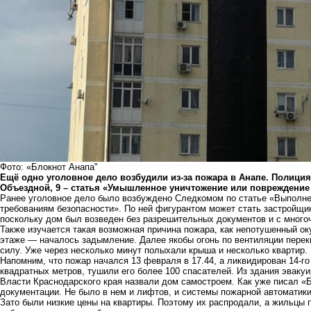
Фото: «Блокнот Анапа"
Ещё одно уголовное дело возбудили из-за пожара в Анапе. Полици
Объездной, 9 – статья «Умышленное уничтожение или повреждение
Ранее уголовное дело было возбуждено Следкомом по статье «Выполнен
требованиям безопасности». По ней фигурантом может стать застройщи
поскольку дом был возведен без разрешительных документов и с мног
Также изучается такая возможная причина пожара, как непотушенный ок
этаже — началось задымление. Далее якобы огонь по вентиляции перек
силу. Уже через несколько минут полыхали крыша и несколько квартир.
Напомним, что пожар начался 13 февраля в 17.44, а ликвидирован 14-го
квадратных метров, тушили его более 100 спасателей. Из здания эвакуи
Власти Краснодарского края назвали дом самостроем. Как уже
писал
«Б
документации. Не было в нем и лифтов, и системы пожарной автоматики
Зато были низкие цены на квартиры. Поэтому их распродали, а жильцы 