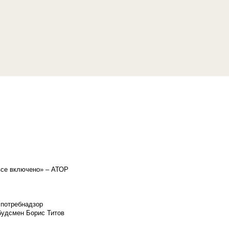
«все включено» – АТОР
спотребнадзор
мбудсмен Борис Титов