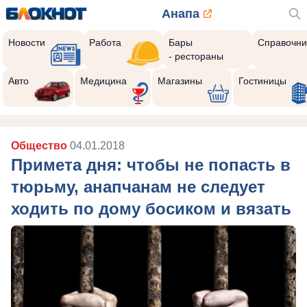
Анапа
Новости
Работа
Бары
Справочни
- рестораны
Авто
Медицина
Магазины
Гостиницы
Общество
04.01.2018
Примета дня: чтобы не попасть в
тюрьму, анапчанам не следует
ходить по дому босиком и вязать