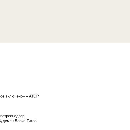
«все включено» – АТОР
спотребнадзор
мбудсмен Борис Титов