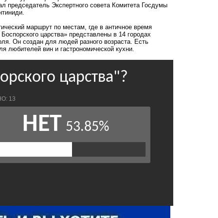
ал председатель Экспертного совета Комитета Госдумы
нтиниди.
ический маршрут по местам, где в античное время
 Боспорского царства» представлены в 14 городах
оля. Он создан для людей разного возраста. Есть
ля любителей вин и гастрономической кухни.