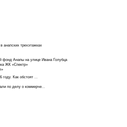
 в анапских трехэтажках
й фонд Анапы на улице Ивана Голубца
йка ЖК «Спектр»
л»
году. Как обстоят ...
ли по делу о коммерче...