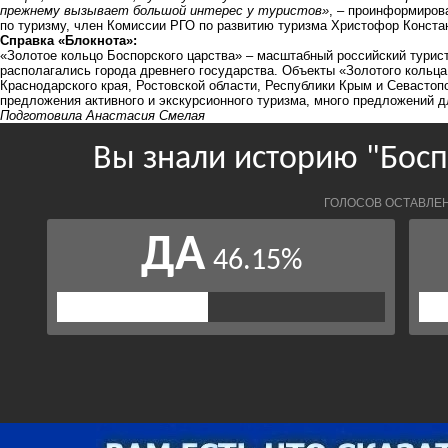
прежнему вызывает большой интерес у туристов»
, – проинформиров
по туризму, член Комиссии РГО по развитию туризма Христофор Конста
Справка «Блокнота»:
«Золотое кольцо Боспорского царства» – масштабный российский турист
располагались города древнего государства. Объекты «Золотого кольца
Краснодарского края, Ростовской области, Республики Крым и Севастоп
предложения активного и экскурсионного туризма, много предложений д
Подготовила Анастасия Смелая