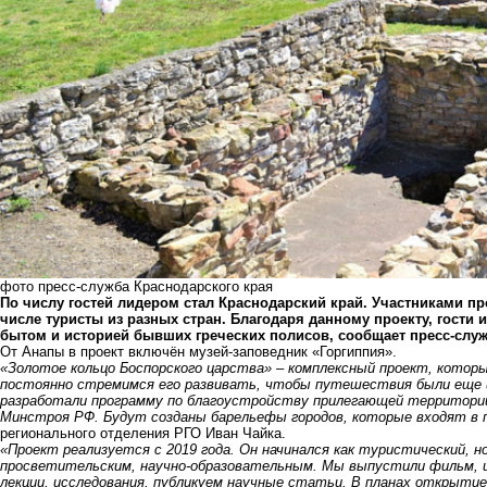
фото пресс-служба Краснодарского края
По числу гостей лидером стал Краснодарский край. Участниками про
числе туристы из разных стран. Благодаря данному проекту, гости 
бытом и историей бывших греческих полисов, сообщает пресс-служ
От Анапы в проект включён музей-заповедник «Горгиппия».
«Золотое кольцо Боспорского царства» – комплексный проект, кото
постоянно стремимся его развивать, чтобы путешествия были еще 
разработали программу по благоустройству прилегающей территории 
Минстроя РФ. Будут созданы барельефы городов, которые входят в 
регионального отделения РГО Иван Чайка.
«Проект реализуется с 2019 года. Он начинался как туристический, н
просветительским, научно-образовательным. Мы выпустили фильм, из
лекции, исследования, публикуем научные статьи. В планах открытие