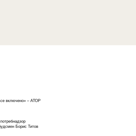
«все включено» – АТОР
спотребнадзор
мбудсмен Борис Титов