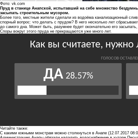
Фото: vk.com
Пруд в станице Анапской, испытавший на себе множество бездумны
засыпать строительным мусором.
Более того, местные жители сделали из водоёма канализационный слив, 
спорный вопрос: что делать с прудом? В него несколько лет сбрасываю
до самого дна. Может быть, разумнее будет окончательно его засыпать
Споры вокруг этого пруда не прекращаются уже много лет.
Читайте также:
С какими южными монстрам можно столкнуться в Анапе
(12.07.2017 08:0
Администрацию Анапы обязали наладить водоснабжение в хуторе Песч