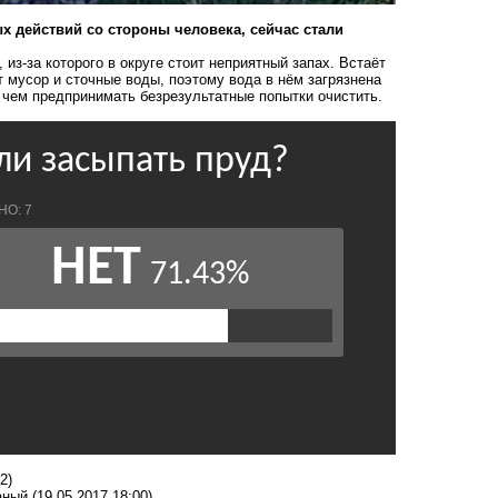
х действий со стороны человека, сейчас стали
из-за которого в округе стоит неприятный запах. Встаёт
т мусор и сточные воды, поэтому вода в нём загрязнена
, чем предпринимать безрезультатные попытки очистить.
2)
аный
(19.05.2017 18:00)