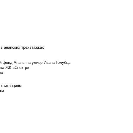
 в анапских трехэтажках
й фонд Анапы на улице Ивана Голубца
йка ЖК «Спектр»
л»
 квитанциям
ки