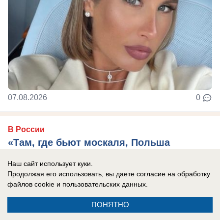
07.08.2026
0
В России
«Там, где бьют москаля, Польша
оказывает помощь»: президент страны
Наш сайт использует куки.
сделал агрессивное заявление в адрес
Продолжая его использовать, вы даете согласие на обработку
России
файлов cookie
и пользовательских данных.
Захарова: Это пример «клинической
ПОНЯТНО
русофобии», которая «влияет на когнитивные