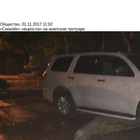
Общество
,
01.11.2017 11:02
«Секвойя» «выросла» на анапском тротуаре