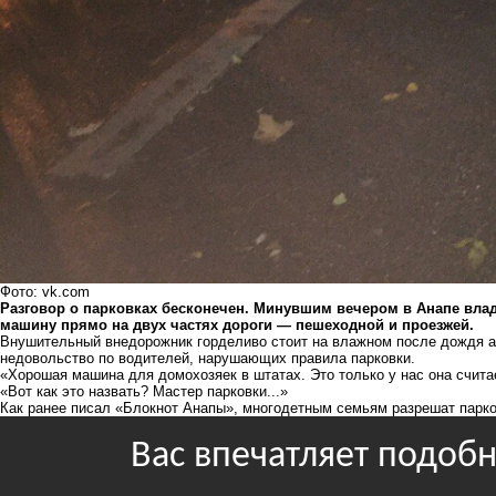
Фото: vk.com
Разговор о парковках бесконечен. Минувшим вечером в Анапе вла
машину прямо на двух частях дороги — пешеходной и проезжей.
Внушительный внедорожник горделиво стоит на влажном после дождя а
недовольство по водителей, нарушающих правила парковки.
«Хорошая машина для домохозяек в штатах. Это только у нас она счита
«Вот как это назвать? Мастер парковки...»
Как ранее писал «Блокнот Анапы»,
многодетным семьям разрешат парк