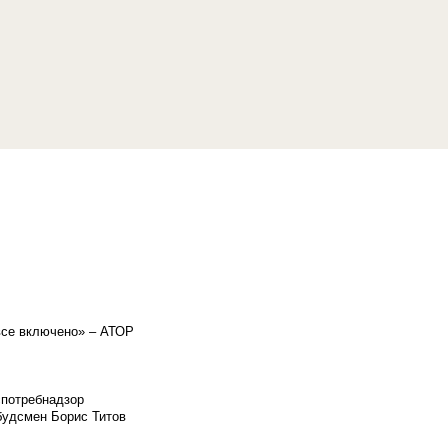
«все включено» – АТОР
спотребнадзор
мбудсмен Борис Титов