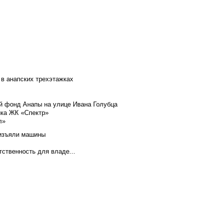
 в анапских трехэтажках
й фонд Анапы на улице Ивана Голубца
йка ЖК «Спектр»
л»
 изъяли машины
тственность для владе...