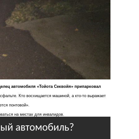
делец автомобиля «Тойота Секвойя» припарковал
сфальте. Кто восхищается машиной, а кто-то выражает
ется понтовой».
оваться
на местах для инвалидов.