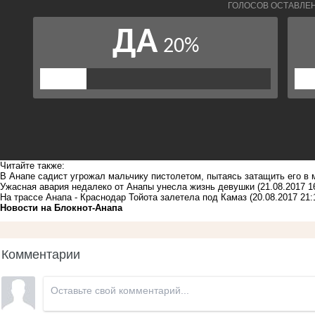
Читайте также:
В Анапе садист угрожал мальчику пистолетом, пытаясь затащить его в
Ужасная авария недалеко от Анапы унесла жизнь девушки
(21.08.2017 1
На трассе Анапа - Краснодар Тойота залетела под Камаз
(20.08.2017 21:
Новости на Блoкнoт-Анапа
Комментарии