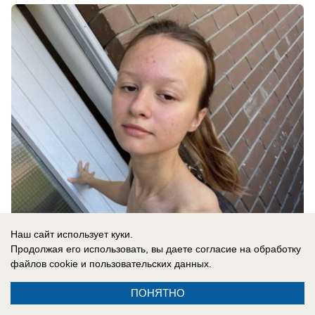
08.08.2026
0
Наш сайт использует куки.
Продолжая его использовать, вы даете согласие на обработку
файлов cookie
и пользовательских данных.
В России
ПОНЯТНО
«Это рассчитано на мирных людей»: ВСУ