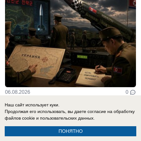
06.08.2026
0
Наш сайт использует куки.
Продолжая его использовать, вы даете согласие на обработку
В России
файлов cookie
и пользовательских данных.
До них начало доходить: отставной
главком ВСУ Залужный признал полное
ПОНЯТНО
поражение Украины перед Россией