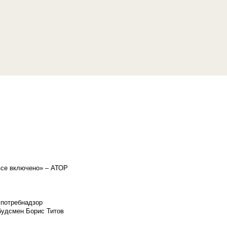
«все включено» – АТОР
спотребнадзор
мбудсмен Борис Титов