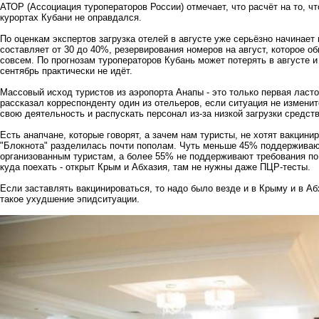
АТОР (Ассоциация туроператоров России)
отмечает, что расчёт на то, ч
курортах Кубани не оправдался.
По оценкам экспертов загрузка отелей в августе уже серьёзно начинае
составляет от 30 до 40%, резервирования номеров на август, которое 
совсем. По прогнозам туроператоров Кубань может
потерять в августе и
сентябрь практически не идёт.
Массовый исход туристов из аэропорта Анапы - это только первая ласто
рассказал корреспонденту один из отельеров, если ситуация не изменитс
свою деятельность и распускать персонал из-за низкой загрузки средст
Есть анапчане, которые говорят, а зачем нам туристы, не хотят вакцини
"Блокнота" разделилась почти пополам. Чуть
меньше 45% поддерживают
организованным туристам, а более 55% не поддерживают требования п
куда поехать - открыт Крым и Абхазия, там не нужны даже ПЦР-тесты.
Если заставлять вакцинироваться, то надо было везде и в Крыму и в Аб
такое ухудшение эпидситуации.