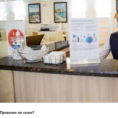
Провален ли сезон?