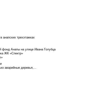
 в анапских трехэтажках
й фонд Анапы на улице Ивана Голубца
йка ЖК «Спектр»
л»
ли
ко аварийные деревья,...