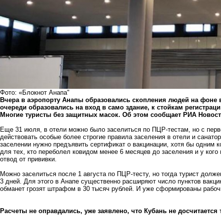
Фото: «Блокнот Анапа"
Вчера в аэропорту Анапы образовались скопления людей на фоне 
очереди образовались на вход в само здание, к стойкам регистраци
Многие туристы без защитных масок. Об этом сообщает
РИА Новос
Еще 31 июля, в отели можно было заселиться по ПЦР-тестам, но с перво
действовать особые более строгие правила заселения в отели и санатор
заселении нужно предъявить сертификат о вакцинации, хотя бы одним 
для тех, кто переболел ковидом менее 6 месяцев до заселения и у ко
отвод от прививки.
Можно заселиться после 1 августа по ПЦР-тесту, но тогда турист долже
3 дней. Для этого в Анапе существенно расширяют число пунктов вакцин
обманет грозят штрафом в 30 тысяч рублей. И уже сформированы рабоч
Расчеты не оправдались, уже заявлено, что Кубань не досчитается 