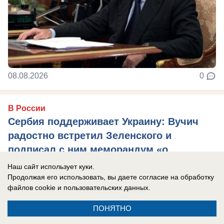
08.08.2026
0
В России
Сербия поддерживает Украину: Вучич
радостно встретил Зеленского и
подписал с ним меморандум «о
взаимопонимании»
Наш сайт использует куки.
Продолжая его использовать, вы даете согласие на обработку
Сербия, традиционно считающаяся братской
файлов cookie
и пользовательских данных.
России страной, окончательно отвернулась от
РФ.
ПОНЯТНО