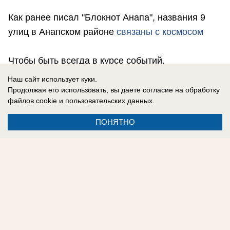
Как ранее писал "Блокнот Анапа", названия 9
улиц в Анапском районе
связаны с космосом
Чтобы быть всегда в курсе событий,
подписывайтесь на нашу группу в
Instagram
и
Наш сайт использует куки.
наши сайты в соцсетях:
Одноклассники,
Продолжая его использовать, вы даете согласие на обработку
файлов cookie
и пользовательских данных.
Facebook
,
ВКонтакте
.
ПОНЯТНО