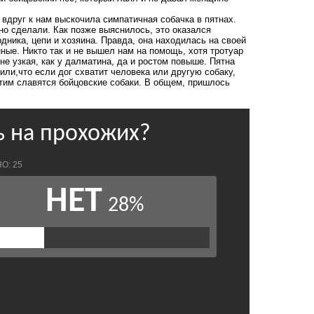
 вдруг к нам выскочила симпатичная собачка в пятнах.
о сделали. Как позже выяснилось, это оказался
рдника, цепи и хозяина. Правда, она находилась на своей
нные. Никто так и не вышел нам на помощь, хотя тротуар
 не узкая, как у далматина, да и ростом повыше. Пятна
или,что если дог схватит человека или другую собаку,
тим славятся бойцовские собаки. В общем, пришлось