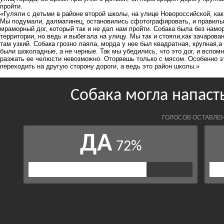
пройти.
«Гуляли с детьми в районе второй школы, на улице Новороссийской, как
Мы подумали, далматинец, остановились сфотографировать, и правильн
мраморный дог, который так и не дал нам пройти. Собака была без намо
территории, но ведь и выбегала на улицу. Мы так и стояли,как зачарова
там узкий. Собака грозно лаяла, морда у нее был квадратная, крупная,а
были шоколадные, а не черные. Так мы убедились, что это дог, и вспомн
разжать ее челюсти невозможно. Оторвешь только с мясом. Особенно э
переходить на другую сторону дороги, а ведь это район школы.»