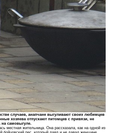
стве случаев, анапчане выгуливают своих любимцев
енные хозяева отпускают питомцев с привязи, не
 на самовыгуле.
сь местная жительница. Она рассказала, как на одной из
ый бойцовский пес, который лаял и не давал женщине