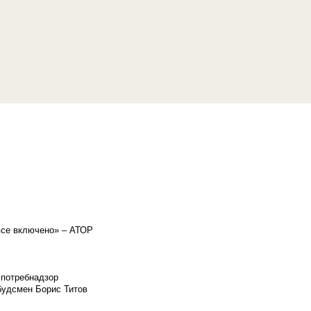
«все включено» – АТОР
спотребнадзор
мбудсмен Борис Титов