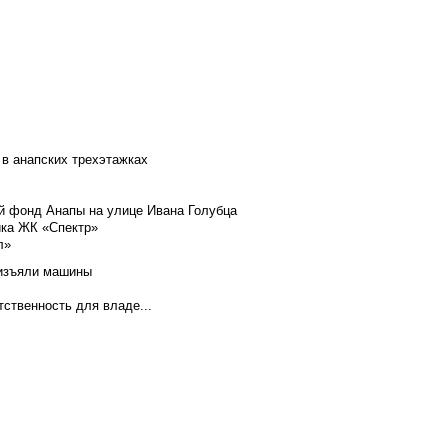
 в анапских трехэтажках
й фонд Анапы на улице Ивана Голубца
йка ЖК «Спектр»
л»
 изъяли машины
тственность для владе...