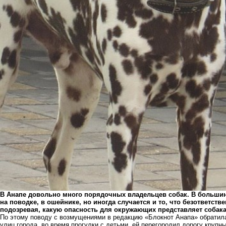
В Анапе довольно много порядочных владельцев собак. В большин
на поводке, в ошейнике, но иногда случается и то, что безответств
подозревая, какую опасность для окружающих представляет собака
По этому поводу с возмущениями в редакцию «Блокнот Анапа» обратила
улиц города, во время прогулки с детьми, ей перегородил дорогу крупн