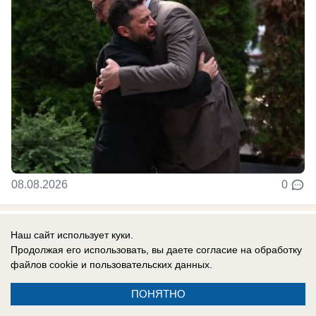
08.08.2026
0
В России
Наш сайт использует куки.
Гороскоп по знакам зодиака на 9 августа
Продолжая его использовать, вы даете согласие на обработку
файлов cookie
и пользовательских данных.
9 августа события заставят чаще
прислушиваться не только к логике, но и к
ПОНЯТНО
собственным ощущениям. Убывающая Луна