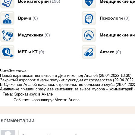
Все категории
(196)
Медицинские ц
Врачи
(0)
Психологи
(0)
Медтехника
(0)
Медицинские а
МРТ и КТ
(0)
Аптеки
(0)
Читайте также:
Новый парк может появиться в Джигинке под Анапой
(29.04.2022 13:30)
Закрытый аэропорт Анапы получит субсидии от государства
(29.04.2022 
В Сукко под Анапой началось строительство сельского клуба
(28.04.202
Анапчанке пришли сразу две квитанции за вывоз мусора – комментарий
Тема:
Коронавирус в Анапе
События: коронавирус
Места: Анапа
Комментарии