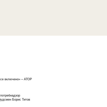
«все включено» – АТОР
спотребнадзор
мбудсмен Борис Титов