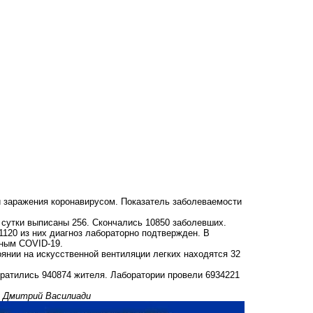
 заражения коронавирусом. Показатель заболеваемости
 сутки выписаны 256. Скончались 10850 заболевших.
1120 из них диагноз лабораторно подтвержден. В
нным COVID-19.
янии на искусственной вентиляции легких находятся 32
братились 940874 жителя. Лаборатории провели 6934221
л Дмитрий Василиади