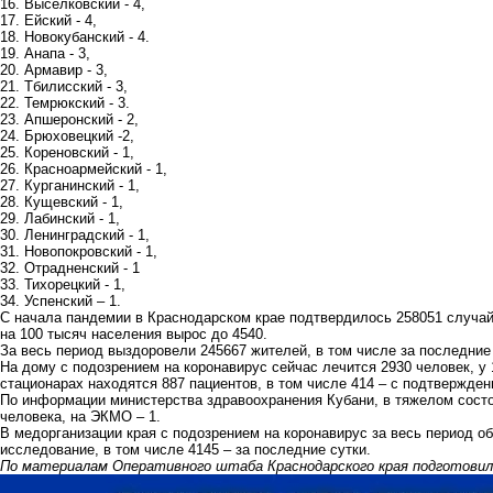
16. Выселковский - 4,
17. Ейский - 4,
18. Новокубанский - 4.
19. Анапа - 3,
20. Армавир - 3,
21. Тбилисский - 3,
22. Темрюкский - 3.
23. Апшеронский - 2,
24. Брюховецкий -2,
25. Кореновский - 1,
26. Красноармейский - 1,
27. Курганинский - 1,
28. Кущевский - 1,
29. Лабинский - 1,
30. Ленинградский - 1,
31. Новопокровский - 1,
32. Отрадненский - 1
33. Тихорецкий - 1,
34. Успенский – 1.
С начала пандемии в Краснодарском крае подтвердилось 258051 случай
на 100 тысяч населения вырос до 4540.
За весь период выздоровели 245667 жителей, в том числе за последние
На дому с подозрением на коронавирус сейчас лечится 2930 человек, у 
стационарах находятся 887 пациентов, в том числе 414 – с подтвержде
По информации министерства здравоохранения Кубани, в тяжелом состо
человека, на ЭКМО – 1.
В медорганизации края с подозрением на коронавирус за весь период о
исследование, в том числе 4145 – за последние сутки.
По материалам Оперативного штаба Краснодарского края подготови