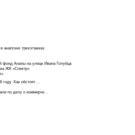
 в анапских трехэтажках
й фонд Анапы на улице Ивана Голубца
йка ЖК «Спектр»
л»
году. Как обстоят ...
ли по делу о коммерче...