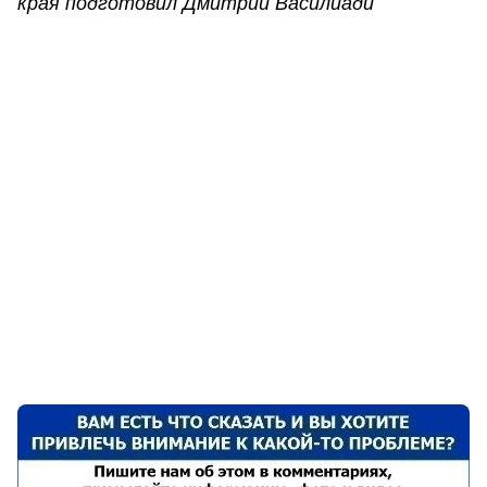
края подготовил Дмитрий Василиади