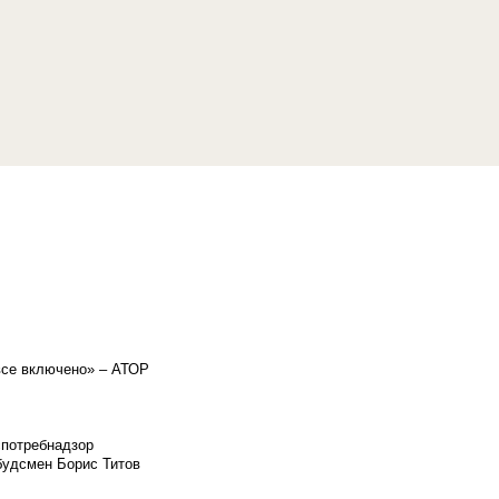
«все включено» – АТОР
спотребнадзор
мбудсмен Борис Титов