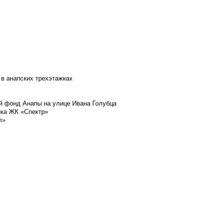
 в анапских трехэтажках
й фонд Анапы на улице Ивана Голубца
йка ЖК «Спектр»
л»