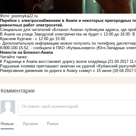
Фото: postroyka22.ru
Перебои с электроснабжением в Анапе и некоторых пригородных по
ремонтных работ электросетей.
Специально для читателей «Блокнот Анапа» публикуем адреса, где про
В Анапе на улице Заводской электричества не будет с 13:00 до 16:00. 
Красном Кургане - с 12:00 до 15:00.
- Дополнительную информацию можно получить по телефону диспетчера
8-800-100-15-52, - сообщили в ПАО «Кубаньэнерго» (Юго-Западные элект
Новости на Блoкнoт-Анапа
Читайте также:
К Радонице в Анапе восстановят дорогу возле кладбища
(21.04.2017 11:
Радушные хозяева приглашают анапчан на удалой «Кубанский разгуля
Реверсивное движение по дороге в Анапу снимут с 15 июня
(18.04.2017 
Комментарии
Новые
Лучшие
Ранее