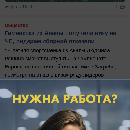
вчера в 16:40
0
Общество
Гимнастка из Анапы получила визу на
ЧЕ, лидерам сборной отказали
18-летняя спортсменка из Анапы Людмила
Рощина сможет выступить на чемпионате
Европы по спортивной гимнастике в Загребе,
несмотря на отказ в визах ряду лидеров
российской сборной.