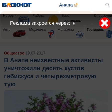
Анапа
Новости
Работа
Бары
Справочни
- рестораны
Реклама закроется через:
6
Авто
Медицина
Магазины
Гостиницы
Общество
19.07.2017
В Анапе неизвестные активисты
уничтожили десять кустов
гибискуса и четырехметровую
тую