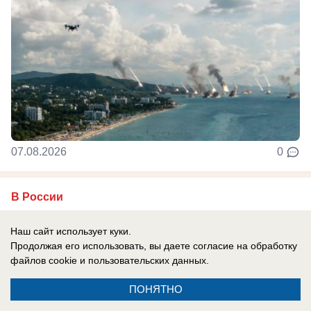
07.08.2026
0
В России
СВО новости: украинцы платят за
Наш сайт использует куки.
«похищения» с учений, Трамп отказал
Продолжая его использовать, вы даете согласие на обработку
Украине в ракетах Patriot, боевики ВСУ
файлов cookie
и пользовательских данных.
тонут при форсировании Северского
ПОНЯТНО
Донца