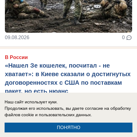
09.08.2026
0
В России
«Нашел Зе кошелек, посчитал - не
хватает»: в Киеве сказали о достигнутых
договоренностях с США по поставкам
ракет, но есть нюанс
Глава киевского режима признался, что просил
Наш сайт использует куки.
Продолжая его использовать, вы даете согласие на обработку
перехватчики у Израиля, но там даже за деньги
файлов cookie
и пользовательских данных.
не продали.
ПОНЯТНО