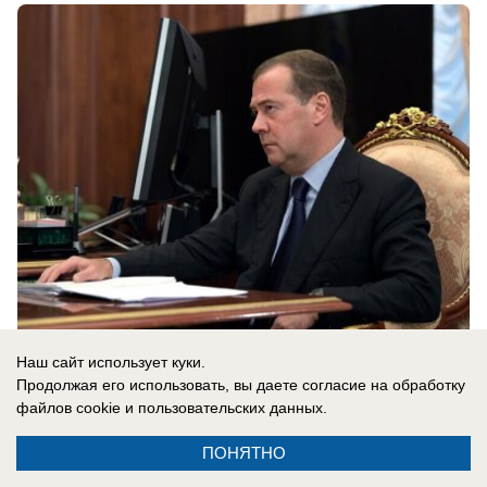
08.08.2026
0
Наш сайт использует куки.
Продолжая его использовать, вы даете согласие на обработку
файлов cookie
и пользовательских данных.
В России
ПОНЯТНО
Сербия поддерживает Украину: Вучич