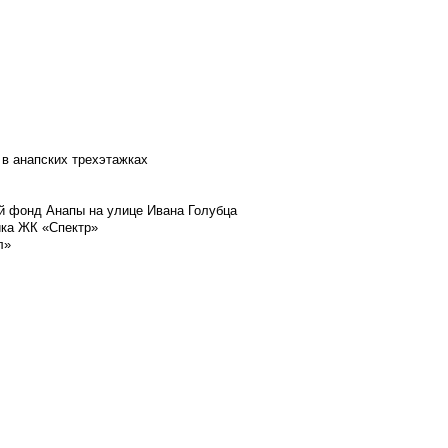
 в анапских трехэтажках
й фонд Анапы на улице Ивана Голубца
йка ЖК «Спектр»
л»