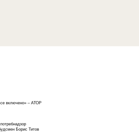
«все включено» – АТОР
спотребнадзор
мбудсмен Борис Титов