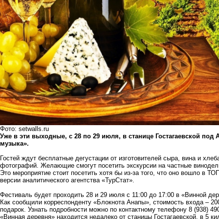
Фото: setwalls.ru
Уже в эти выходные, с 28 по 29 июля, в станице Гостагаевской по
музыка».
Гостей ждут бесплатные дегустации от изготовителей сыра, вина и хлеб
фотографий. Желающие смогут посетить экскурсии на частные винодел
Это мероприятие стоит посетить хотя бы из-за того, что оно вошло в Т
версии аналитического агентства «ТурСтат».
Фестиваль будет проходить 28 и 29 июля с 11:00 до 17:00 в «Винной де
Как сообщили корреспонденту «Блокнота Анапы», стоимость входа – 200
подарок. Узнать подробности можно по контактному телефону 8 (938) 49
«Винная деревня» находится недалеко от станицы Гостагаевской, в 5 ки