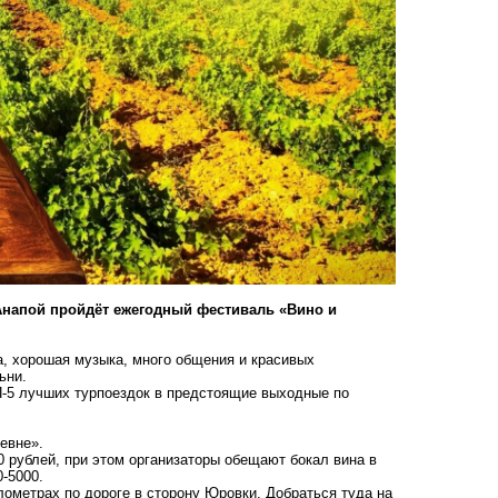
д Анапой пройдёт ежегодный фестиваль «Вино и
а, хорошая музыка, много общения и красивых
ьни.
ОП-5 лучших турпоездок в предстоящие выходные по
ревне».
 рублей, при этом организаторы обещают бокал вина в
0-5000.
лометрах по дороге в сторону Юровки. Добраться туда на