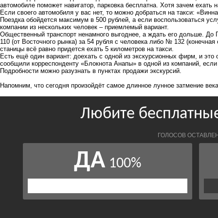
автомобиле поможет навигатор, парковка бесплатна. Хотя зачем ехать н
Если своего автомобиля у вас нет, то можно добраться на такси: «Винн
Поездка обойдется максимум в 500 рублей, а если воспользоваться усл
компании из нескольких человек – приемлемый вариант.
Общественный транспорт ненамного выгоднее, а ждать его дольше. До 
110 (от Восточного рынка) за 54 рубля с человека либо № 132 (конечная
станицы всё равно придется ехать 5 километров на такси.
Есть ещё один вариант: доехать с одной из экскурсионных фирм, и это о
сообщили корреспонденту «Блокнота Анапы» в одной из компаний, если г
Подробности можно разузнать в пунктах продажи экскурсий.
Напомним, что сегодня произойдёт самое длинное
лунное затмение века