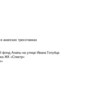
 в анапских трехэтажках
й фонд Анапы на улице Ивана Голубца
йка ЖК «Спектр»
л»