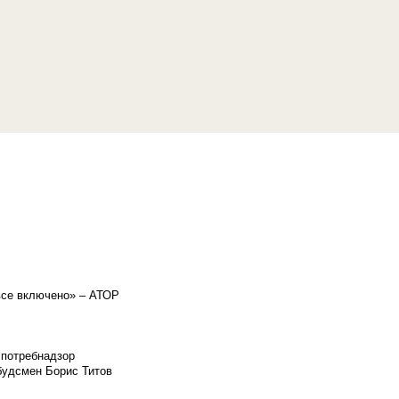
«все включено» – АТОР
спотребнадзор
мбудсмен Борис Титов