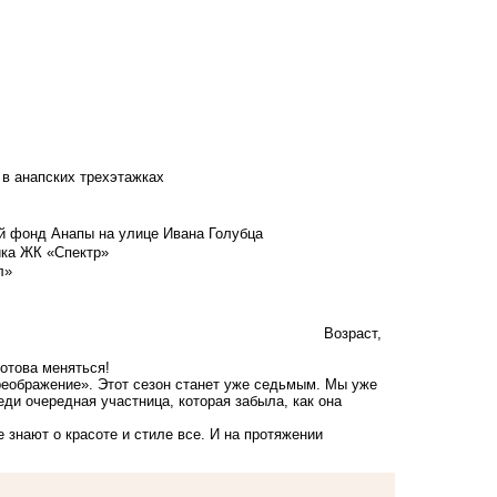
 в анапских трехэтажках
й фонд Анапы на улице Ивана Голубца
йка ЖК «Спектр»
л»
Возраст,
готова меняться!
реображение». Этот сезон станет уже седьмым. Мы уже
ди очередная участница, которая забыла, как она
 знают о красоте и стиле все. И на протяжении