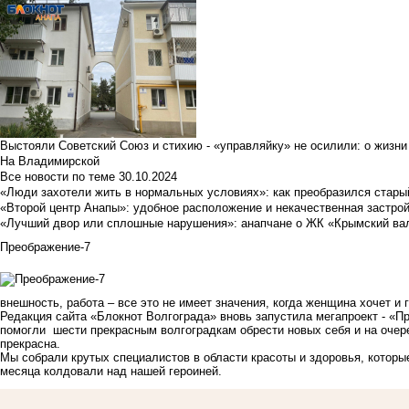
Выстояли Советский Союз и стихию - «управляйку» не осилили: о жизни
На Владимирской
Все новости по теме
30.10.2024
«Люди захотели жить в нормальных условиях»: как преобразился стары
«Второй центр Анапы»: удобное расположение и некачественная застро
«Лучший двор или сплошные нарушения»: анапчане о ЖК «Крымский ва
Преображение-7
внешность, работа – все это не имеет значения, когда женщина хочет и 
Редакция сайта «Блокнот Волгограда» вновь запустила мегапроект - «П
помогли шести прекрасным волгоградкам обрести новых себя и на очере
прекрасна.
Мы собрали крутых специалистов в области красоты и здоровья, которые
месяца колдовали над нашей героиней.