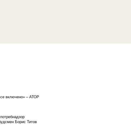
«все включено» – АТОР
спотребнадзор
мбудсмен Борис Титов