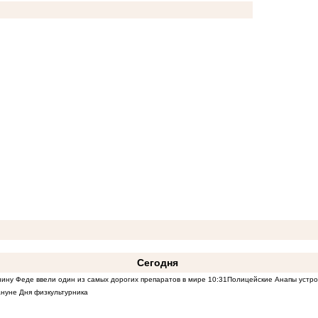
Сегодня
ину Феде ввели один из самых дорогих препаратов в мире
10:31
Полицейские Анапы устро
нуне Дня физкультурника