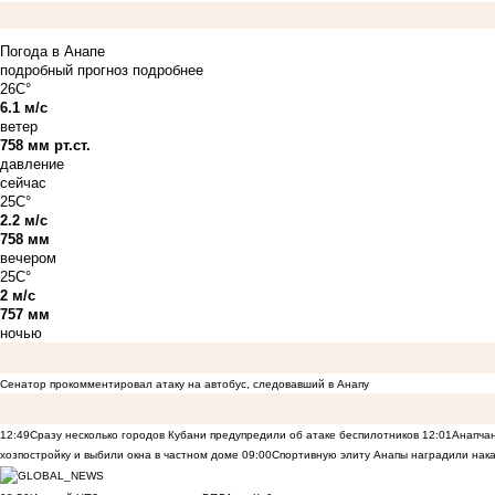
Погода в Анапе
подробный прогноз
подробнее
26C°
6.1 м/с
ветер
758 мм рт.ст.
давление
сейчас
25C°
2.2 м/с
758 мм
вечером
25C°
2 м/с
757 мм
ночью
Сенатор прокомментировал атаку на автобус, следовавший в Анапу
12:49
Сразу несколько городов Кубани предупредили об атаке беспилотников
12:01
Анапчан
хозпостройку и выбили окна в частном доме
09:00
Спортивную элиту Анапы наградили нака