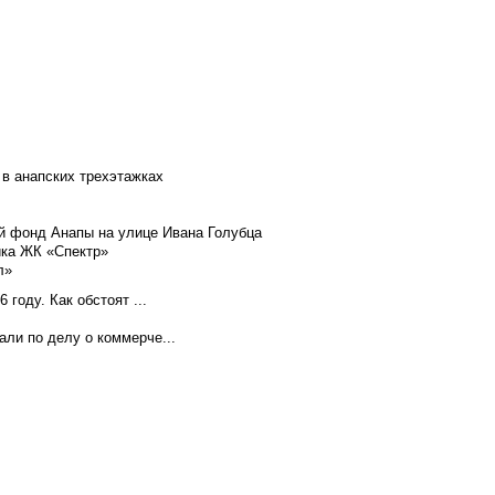
 в анапских трехэтажках
й фонд Анапы на улице Ивана Голубца
йка ЖК «Спектр»
л»
году. Как обстоят ...
ли по делу о коммерче...