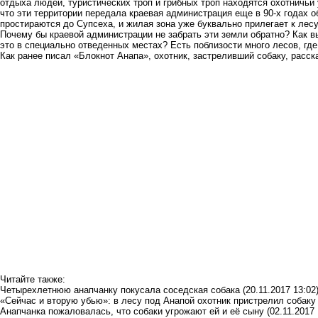
отдыха людей, туристических троп и грибных троп находятся охотничь
что эти территории передала краевая администрация еще в 90-х годах о
простираются до Супсеха, и жилая зона уже буквально прилегает к лесу
Почему бы краевой администрации не забрать эти земли обратно? Как 
это в специально отведенных местах? Есть поблизости много лесов, гд
Как ранее писал «Блокнот Анапа», охотник, застреливший собаку, расс
Читайте также:
Четырехлетнюю анапчанку покусала соседская собака
(20.11.2017 13:02
«Сейчас и вторую убью»: в лесу под Анапой охотник пристрелил собаку
Анапчанка пожаловалась, что собаки угрожают ей и её сыну
(02.11.2017 