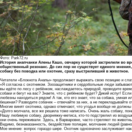
Фото: Park72.ru
История анапчанки Алены Кашо, овчарку которой застрелили во вр
общественный резонанс. До сих пор не существует единого мнения
собаку без поводка или охотник, сразу выстреливший в животное.
Читатели «Блокнота Анапы» продолжают выражать свою позицию и слать
«Я согласна с охотником. Зоозащитники и сердобольные люди забывают,
вы идёте по лесу с ребёнком, наслаждаетесь природой, проводите время
собаки и бегут на вас? Знаете, что с ребёнком будет? Дикий испуг! Если
любезны находиться рядом! А так, кто его знает, что за собака, умная и
бешеная? Разводите собачек – отвечайте за них, а не перекладывайте о
Многие винят охотника, однако отмечают, что угодья вообще не должны 
«Долго молчала, все же решила тоже написать. Очень жаль собаку, пони
Нашу любимую собаку, дворняжку-метиса, кто-то подстрелил из воздушк
они очень переживали. Здесь, в Варваровке, часто стреляют по животны
Видимо, безнаказанность, бездействие полиции, молчание людей (рав
Мое мнение: вопрос гораздо шире. Охотник однозначно заслуживает нака