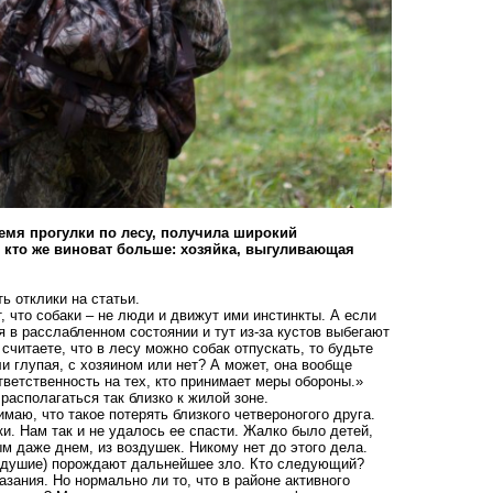
емя прогулки по лесу, получила широкий
, кто же виноват больше: хозяйка, выгуливающая
 отклики на статьи.
 что собаки – не люди и движут ими инстинкты. А если
 в расслабленном состоянии и тут из-за кустов выбегают
 считаете, что в лесу можно собак отпускать, то будьте
ли глупая, с хозяином или нет? А может, она вообще
тветственность на тех, кто принимает меры обороны.»
располагаться так близко к жилой зоне.
маю, что такое потерять близкого четвероногого друга.
и. Нам так и не удалось ее спасти. Жалко было детей,
м даже днем, из воздушек. Никому нет до этого дела.
нодушие) порождают дальнейшее зло. Кто следующий?
зания. Но нормально ли то, что в районе активного