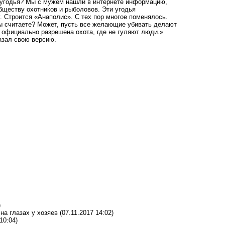
и угодья? Мы с мужем нашли в интернете информацию,
бществу охотников и рыболовов. Эти угодья
. Строится «Анаполис». С тех пор многое поменялось.
вы считаете? Может, пусть все желающие убивать делают
е официально разрешена охота, где не гуляют люди.»
казал
свою
версию.
)
 на глазах у хозяев
(07.11.2017 14:02)
10:04)