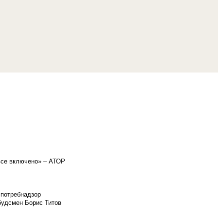
«все включено» – АТОР
спотребнадзор
мбудсмен Борис Титов