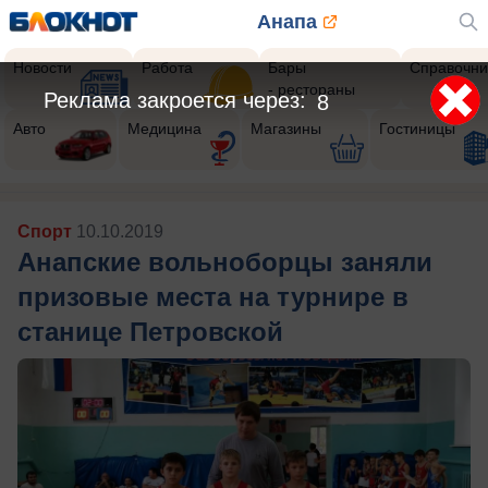
Анапа
Новости
Работа
Бары
Справочни
- рестораны
Реклама закроется через:
5
Авто
Медицина
Магазины
Гостиницы
Спорт
10.10.2019
Анапские вольноборцы заняли
призовые места на турнире в
станице Петровской