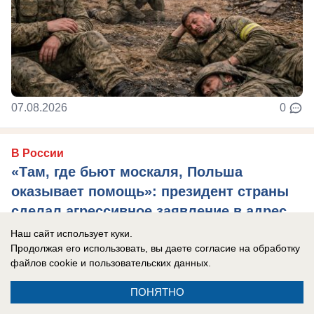
07.08.2026
0
В России
«Там, где бьют москаля, Польша
оказывает помощь»: президент страны
сделал агрессивное заявление в адрес
России
Наш сайт использует куки.
Продолжая его использовать, вы даете согласие на обработку
Захарова: Это пример «клинической
файлов cookie
и пользовательских данных.
русофобии», которая «влияет на когнитивные
способности».
ПОНЯТНО